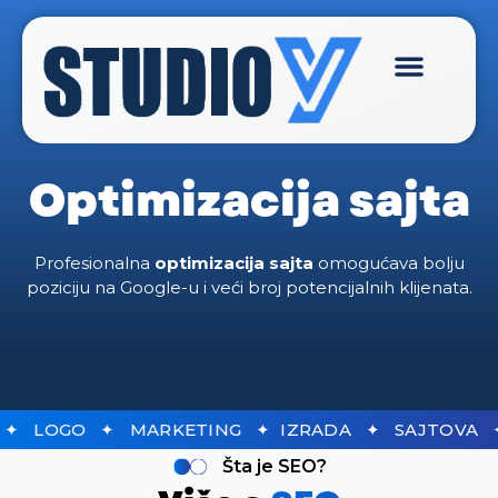
Optimizacija sajta
Digitalni marke
Cijena izrade sajta
Održavanje sajta
Optimizacija sajta
Profesionalna
optimizacija sajta
omogućava bolju
poziciju na Google-u i veći broj potencijalnih klijenata.
LASI ✦ LOGO ✦ MARKETING ✦
IZRADA ✦ SAJT
Šta je SEO?